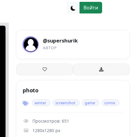
Войти
@supershurik
АВТОР
photo
winter
screenshot
game
comix
Просмотров: 651
1280x1280 px