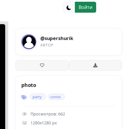
Войти
@supershurik
АВТОР
photo
party
comix
Просмотров: 662
1280x1280 px