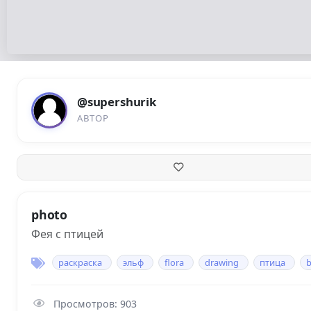
@supershurik
АВТОР
photo
Фея с птицей
раскраска
эльф
flora
drawing
птица
Просмотров: 903