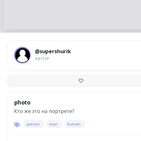
@supershurik
АВТОР
photo
Кто же это на портрете?
person
man
human