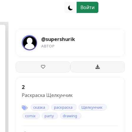
Войти
@supershurik
АВТОР
2
Раскраска Щелкунчик
сказка
раскраска
Щелкунчик
comix
party
drawing