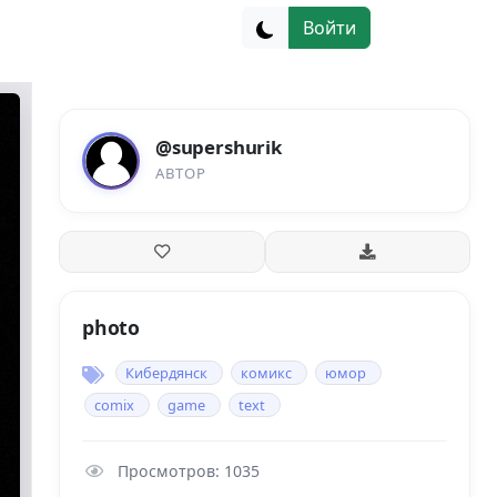
Войти
@supershurik
АВТОР
photo
Кибердянск
комикс
юмор
comix
game
text
Просмотров: 1035