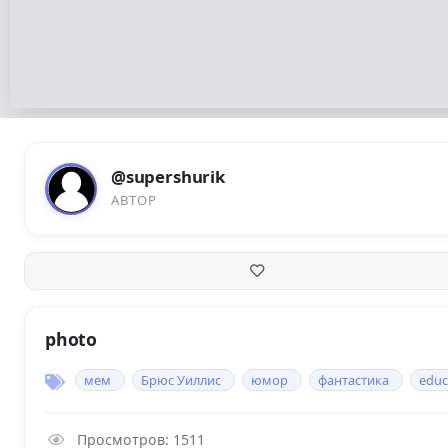
@supershurik
АВТОР
photo
мем
Брюс Уиллис
юмор
фантастика
educ
Просмотров: 1511