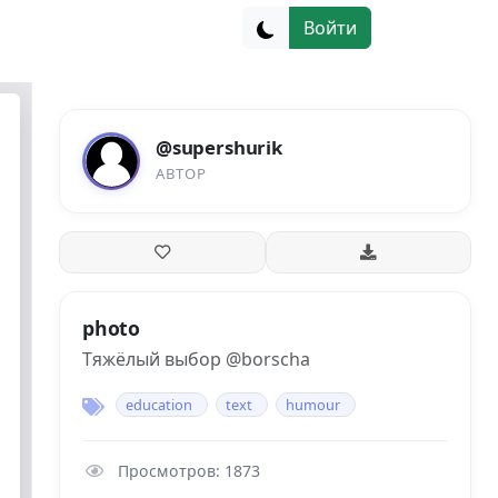
Войти
@supershurik
АВТОР
photo
Тяжёлый выбор @borscha
education
text
humour
Просмотров: 1873