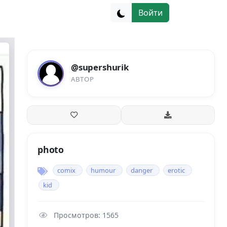
Войти
@supershurik
АВТОР
photo
comix
humour
danger
erotic
kid
Просмотров: 1565