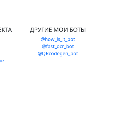
ЕКТА
ДРУГИЕ МОИ БОТЫ
@how_is_it_bot
@fast_ocr_bot
@QRcodegen_bot
ые