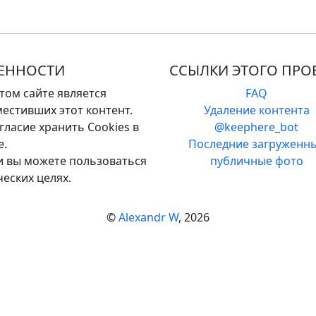
ВЕННОСТИ
ССЫЛКИ ЭТОГО ПРО
том сайте является
FAQ
естивших этот контент.
Удаление контента
ласие хранить Cookies в
@keephere_bot
е.
Последние загруженн
 и вы можете пользоваться
публичные фото
еских целях.
©
Alexandr W
, 2026