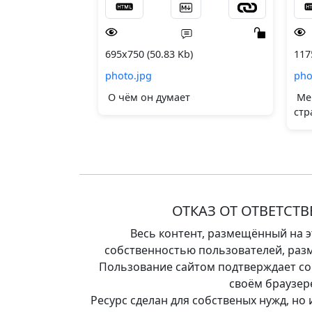
695x750 (50.83 Kb)
117
photo.jpg
pho
О чём он думает
Мем
стр
ОТКАЗ ОТ ОТВЕТСТ
Весь контент, размещённый на э
собственностью пользователей, разм
Пользование сайтом подтверждает сог
своём браузер
Ресурс сделан для собственых нужд, но