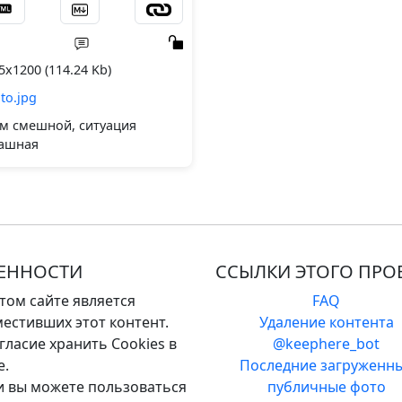
5x1200 (114.24 Kb)
to.jpg
 смешной, ситуация
ашная
ВЕННОСТИ
ССЫЛКИ ЭТОГО ПРО
том сайте является
FAQ
естивших этот контент.
Удаление контента
ласие хранить Cookies в
@keephere_bot
е.
Последние загруженн
 и вы можете пользоваться
публичные фото