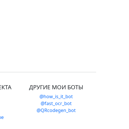
ЕКТА
ДРУГИЕ МОИ БОТЫ
@how_is_it_bot
@fast_ocr_bot
@QRcodegen_bot
ые