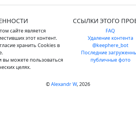
ВЕННОСТИ
ССЫЛКИ ЭТОГО ПРО
том сайте является
FAQ
естивших этот контент.
Удаление контента
ласие хранить Cookies в
@keephere_bot
е.
Последние загруженн
 и вы можете пользоваться
публичные фото
еских целях.
©
Alexandr W
, 2026