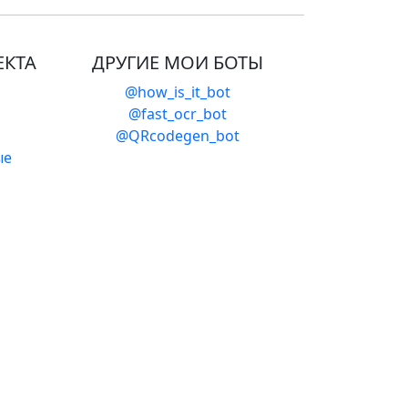
ЕКТА
ДРУГИЕ МОИ БОТЫ
@how_is_it_bot
@fast_ocr_bot
@QRcodegen_bot
ые