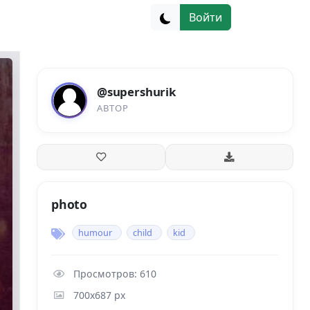
Войти
@supershurik
АВТОР
photo
humour
child
kid
Просмотров: 610
700x687 px