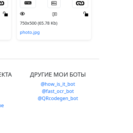
750x500 (65.78 Kb)
photo.jpg
ЕКТА
ДРУГИЕ МОИ БОТЫ
@how_is_it_bot
@fast_ocr_bot
@QRcodegen_bot
ые