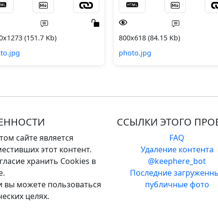
0x1273 (151.7 Kb)
800x618 (84.15 Kb)
to.jpg
photo.jpg
ВЕННОСТИ
ССЫЛКИ ЭТОГО ПРО
том сайте является
FAQ
естивших этот контент.
Удаление контента
ласие хранить Cookies в
@keephere_bot
е.
Последние загруженн
 и вы можете пользоваться
публичные фото
еских целях.